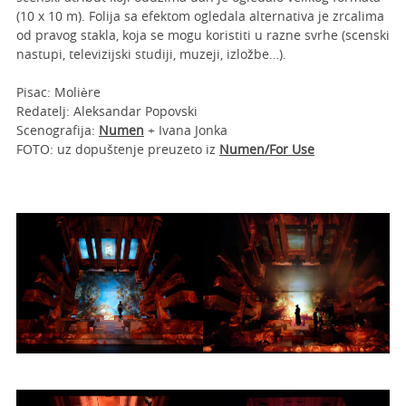
(10 x 10 m). Folija sa efektom ogledala alternativa je zrcalima
od pravog stakla, koja se mogu koristiti u razne svrhe (scenski
nastupi, televizijski studiji, muzeji, izložbe…).
Pisac: Molière
Redatelj: Aleksandar Popovski
Scenografija:
Numen
+ Ivana Jonka
FOTO: uz dopuštenje preuzeto iz
Numen/For Use