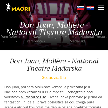
Don Juan, Molière -
National Theatre Mađarska
Dom
Reference
Naše
Don Juan, Molière – National Theatre
reference
Mađarska
Don Juan, Molière - National
Theatre Mađarska
Scenografija
Don Juan, poznata Molièrova komedija prikazana je u
Nacionalnom kazalištu u Budimpešti. Scenografija pod
vodstvom
Numen/For Use
+ Ivana Jonka ponovno je jedna od
fantastičnijih ideja i prava poslastica za oči. Ovoga puta
scenski atribut koji oduzima dah je ogledalo velikog formata