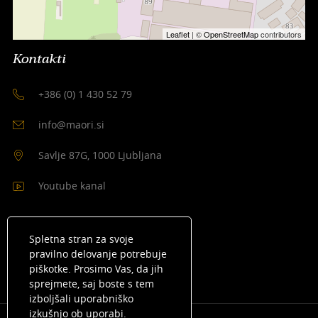
Leaflet
| ©
OpenStreetMap
contributors
Kontakti
+386 (0) 1 430 52 79
info@maori.si
Savlje 87G, 1000 Ljubljana
Youtube kanal
Spletna stran za svoje
pravilno delovanje potrebuje
piškotke. Prosimo Vas, da jih
sprejmete, saj boste s tem
izboljšali uporabniško
izkušnjo ob uporabi.