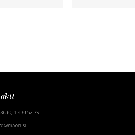
akti
86 (0) 1 430 52 79
fo@maori.si