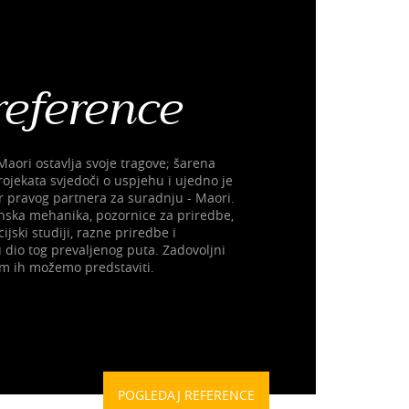
reference
Maori ostavlja svoje tragove; šarena
rojekata svjedoči o uspjehu i ujedno je
r pravog partnera za suradnju - Maori.
nska mehanika, pozornice za priredbe,
ijski studiji, razne priredbe i
 dio tog prevaljenog puta. Zadovoljni
am ih možemo predstaviti.
POGLEDAJ REFERENCE