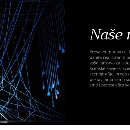
Naše 
Prevaljen put tvrtke 
paleta realiziranih p
vaše jamstvo za izbo
Scenske zavjese, sce
scenografije, produkc
postavljanja samo su
smo i ponosni što v