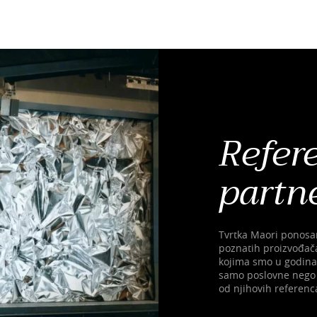
Refer
partn
Tvrtka Maori ponosa
poznatih proizvođača,
kojima smo u godinam
samo poslovne nego i
od njihovih referenc