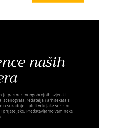
ence naših
era
n je partner mnogobrojnih svjetski
 scenografa, redatelja i arhitekata s
a suradnje ispleli vrlo jake veze, ne
 prijateljske. Predstavljamo vam neke
a.