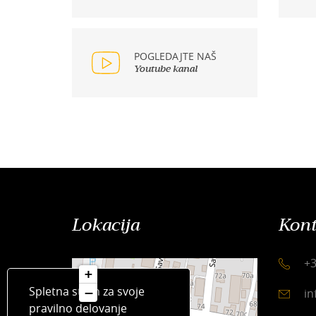
POGLEDAJTE NAŠ
Youtube kanal
Lokacija
Kont
+3
+
Spletna stran za svoje
−
in
pravilno delovanje