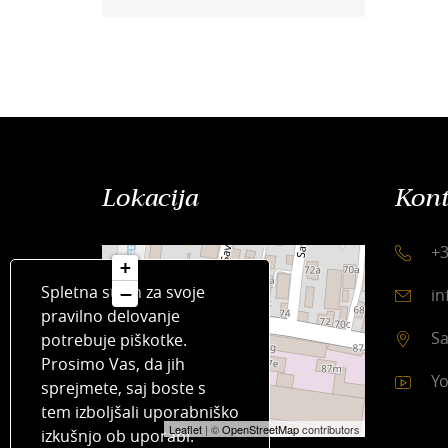
Lokacija
Kont
+3
+
Spletna stran za svoje
−
in
pravilno delovanje
Sa
potrebuje piškotke.
Prosimo Vas, da jih
Yo
sprejmete, saj boste s
tem izboljšali uporabniško
Leaflet
| ©
OpenStreetMap
contributors
izkušnjo ob uporabi.