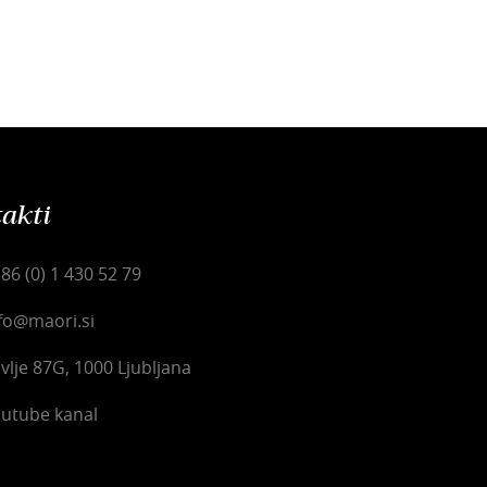
akti
86 (0) 1 430 52 79
fo@maori.si
vlje 87G, 1000 Ljubljana
utube kanal