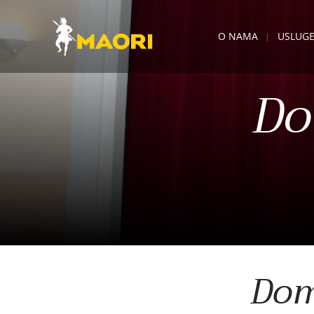
O NAMA
USLUG
Do
Dom