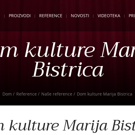
E
PROIZVODI
REFERENCE
NOVOSTI
VIDEOTEKA
PR
m kulture Mar
Bistrica
Dom
Reference
Naše reference
Dom kulture Marija Bistrica
 kulture Marija Bist