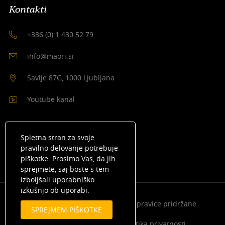
Kontakti
+386 (0) 1 430 52 79
info@maori.si
Savlje 87G, 1000 Ljubljana
Youtube kanal
Spletna stran za svoje
pravilno delovanje potrebuje
piškotke. Prosimo Vas, da jih
sprejmete, saj boste s tem
izboljšali uporabniško
izkušnjo ob uporabi.
Copyright © 2020 Maori.si - Vse pravice pridržane
SPREJMEM PIŠKOTKE
Uvjeti poslovanja
Politika privatnosti