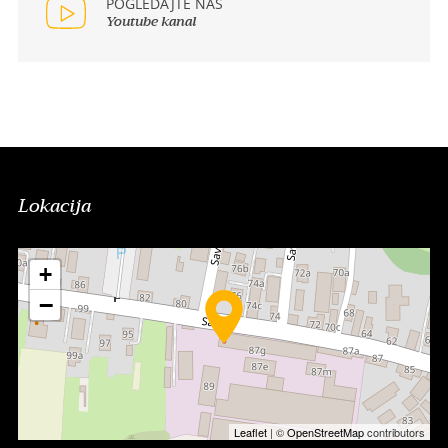
POGLEDAJTE NAŠ
Youtube kanal
Lokacija
+
−
Leaflet
| ©
OpenStreetMap
contributors