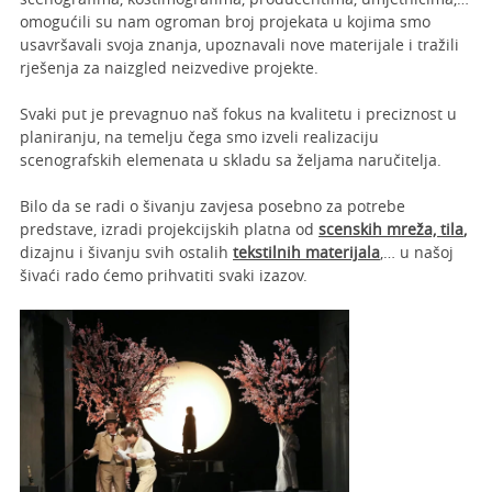
omogućili su nam ogroman broj projekata u kojima smo
usavršavali svoja znanja, upoznavali nove materijale i tražili
rješenja za naizgled neizvedive projekte.
Svaki put je prevagnuo naš fokus na kvalitetu i preciznost u
planiranju, na temelju čega smo izveli realizaciju
scenografskih elemenata u skladu sa željama naručitelja.
Bilo da se radi o šivanju zavjesa posebno za potrebe
predstave, izradi projekcijskih platna od
scenskih mreža, tila
,
dizajnu i šivanju svih ostalih
tekstilnih materijala
,… u našoj
šivaći rado ćemo prihvatiti svaki izazov.