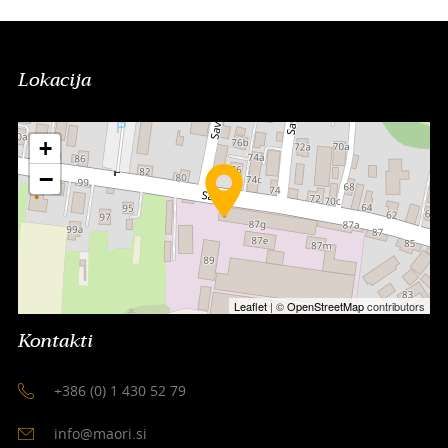
Lokacija
+
−
Leaflet
| ©
OpenStreetMap
contributors
Kontakti
+386 (0) 1 430 52 79
info@maori.si