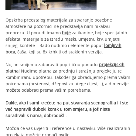
Opskrba preostalog materijala za stvaranje posebne
atmosfere na pozornici ne predstavlja nam nikakvu
prepreku. U ponudi imamo
boje
za tkanine, boje specijalnih
efekata, materijale za izradu maski, umjetnu krv, umjetni
snijeg, konfete… Rado nudimo i elemente poput
lomljivih
boca
, čaša, koji su 8x krhkiji od staklenih verzija.
No, ne smijemo zaboraviti popriličnu ponudu
projekcijskih
platna
! Nudimo platna za prednju i stražnju projekciju te
kombiniranu upotrebu. Također ga obrađujemo prema vašim
potrebama (prstenovi, džepovi za utege cijevi,…), a dimenzije
možete odabrati prema vašim potrebama.
Dakle, ako i sami krećete na put stvaranja scenografija ili ste
već napravili duboki korak u tom smjeru, a još niste
surađivali s nama, dobrodošli.
Možda će vas uvjeriti i reference u nastavku. Više realiziranih
projekata možete pronaći
ovdje
.