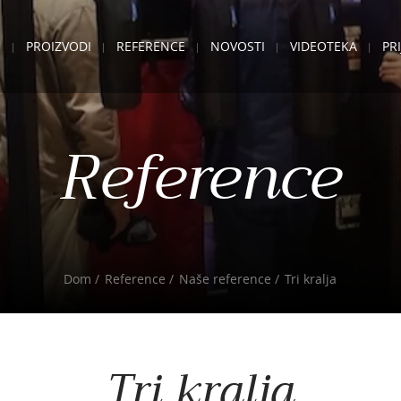
E
PROIZVODI
REFERENCE
NOVOSTI
VIDEOTEKA
PR
Reference
Dom
Reference
Naše reference
Tri kralja
Tri kralja