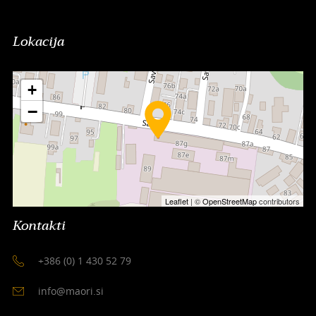
Lokacija
+
−
Leaflet
| ©
OpenStreetMap
contributors
Kontakti
+386 (0) 1 430 52 79
info@maori.si