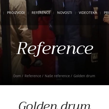
E
PROIZVODI
REFERENCE
NOVOSTI
VIDEOTEKA
PR
Reference
Dom
Reference
Naše reference
Golden drum
Golden drum