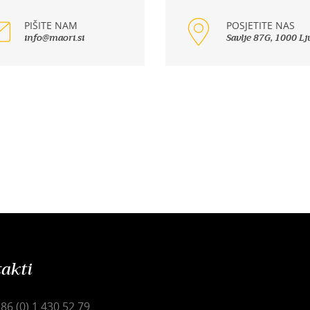
PIŠITE NAM
POSJETITE NAS
info@maori.si
Savlje 87G, 1000 Lj
akti
86 (0) 1 430 52 79