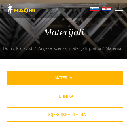
Materijali
Dom
Proizvodi
Zavjese, scenski materijali, platna
Materijali
MATERIJALI
TEHNIKA
PROJEKCIJSKA PLATNA