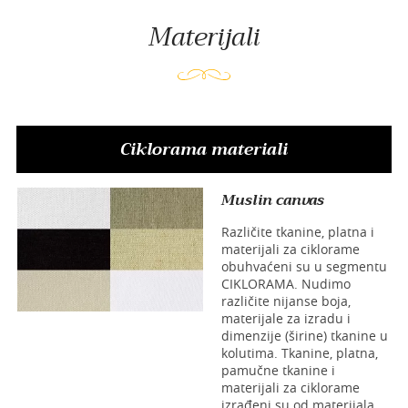
Materijali
Ciklorama materiali
Muslin canvas
Različite tkanine, platna i
materijali za ciklorame
obuhvaćeni su u segmentu
CIKLORAMA. Nudimo
različite nijanse boja,
materijale za izradu i
dimenzije (širine) tkanine u
kolutima. Tkanine, platna,
pamučne tkanine i
materijali za ciklorame
izrađeni su od materijala