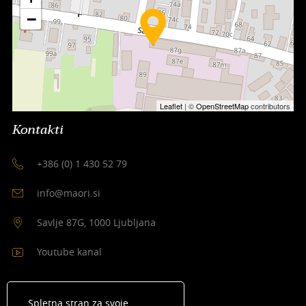
−
Leaflet
| ©
OpenStreetMap
contributors
Kontakti
+386 (0) 1 430 52 79
info@maori.si
Savlje 87G, 1000 Ljubljana
Youtube kanal
Spletna stran za svoje