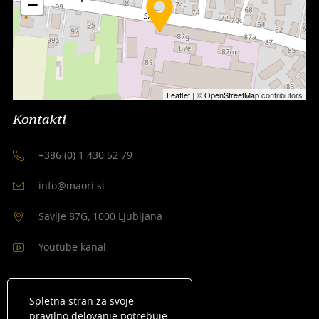
−
Leaflet
| ©
OpenStreetMap
contributors
Kontakti
+386 (0) 1 430 52 79
info@maori.si
Savlje 87G, 1000 Ljubljana
Youtube kanal
Spletna stran za svoje
pravilno delovanje potrebuje