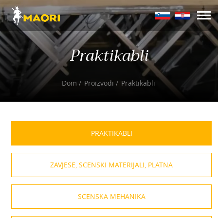
Praktikabli
Dom
Proizvodi
Praktikabli
PRAKTIKABLI
ZAVJESE, SCENSKI MATERIJALI, PLATNA
SCENSKA MEHANIKA